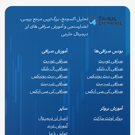
مدیریت ریسک بسیار مهم است و مانع از ورود به معاملات با حجمی غیر
متناسب با حساب معاملاتی می‌شود. لات…
تحلیل اکسچنج، بزرگ‌ترین مرجع بررسی،
اعتبارسنجی و آموزش صرافی های ارز
دیجیتال خارجی
بونس صرافی‌ها
آموزش صرافی
صرافی توبیت
صرافی توبیت
صرافی ال بانک
صرافی ال بانک
صرافی بیت یونیکس
صرافی بیت یونیکس
صرافی تپ بیت
صرافی تپ بیت
صرافی کی سی ایکس
صرافی کی سی ایکس
آموزش بروکر
سایر
بروکر اوتت مارکت
اخبار ارز دیجیتال
آموزش ترید
تماس با ما