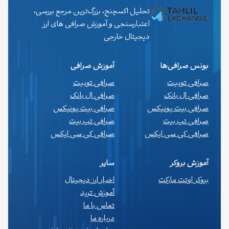
تحلیل اکسچنج، بزرگ‌ترین مرجع بررسی،
اعتبارسنجی و آموزش صرافی های ارز
دیجیتال خارجی
بونس صرافی‌ها
آموزش صرافی
صرافی توبیت
صرافی توبیت
صرافی ال بانک
صرافی ال بانک
صرافی بیت یونیکس
صرافی بیت یونیکس
صرافی تپ بیت
صرافی تپ بیت
صرافی کی سی ایکس
صرافی کی سی ایکس
آموزش بروکر
سایر
بروکر اوتت مارکت
اخبار ارز دیجیتال
آموزش ترید
تماس با ما
درباره ما