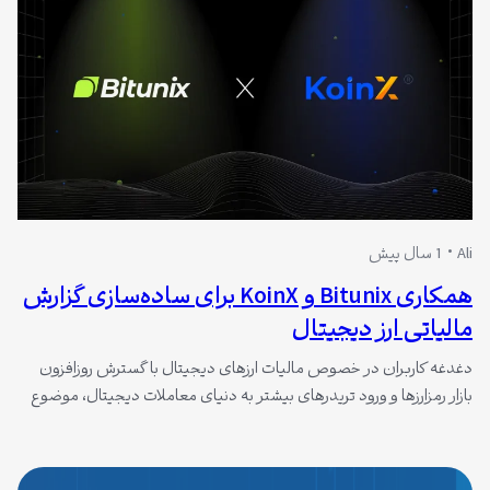
Ali
1 سال پیش
همکاری Bitunix و KoinX برای ساده‌سازی گزارش
مالیاتی ارز دیجیتال
دغدغه کاربران در خصوص مالیات ارزهای دیجیتال با گسترش روزافزون
بازار رمزارزها و ورود تریدرهای بیشتر به دنیای معاملات دیجیتال، موضوع
مالیات ارز دیجیتال به یکی از چالش‌های مهم و بحث‌برانگیز برای کاربران
تبدیل شده است. بسیاری از تریدرها در سراسر جهان، از جمله کاربران
ایرانی، نمی‌دانند که قوانینی در حوزه گزارش مالیاتی کریپتو وجود…