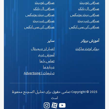
صرافی توبیت
صرافی توبیت
صرافی ال بانک
صرافی ال بانک
صرافی بیت یونیکس
صرافی بیت یونیکس
صرافی تپ بیت
صرافی تپ بیت
صرافی کی سی ایکس
صرافی کی سی ایکس
آموزش بروکر
سایر
بروکر اوتت مارکت
اخبار ارز دیجیتال
آموزش ترید
تماس با ما
درباره ما
تبلیغات | Advertising
Copyright © 2025 تمامی حقوق برای تحلیل اکسچنج محفوظ
است
یوتیوب
وردپرس
اینستاگرم