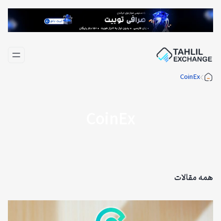
فتن
ه
حتوا
CoinEx
CoinEx
همه مقالات