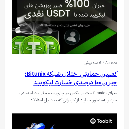
Alireza
6 ماه پیش
کمپین حمایتی اختلال شبکه Bitunix؛
جبران ۱۰۰ درصدی خسارت لیکویید
صرافی Bitunix بیت یونیکس در چارچوب مسئولیت اجتماعی
خود و به‌منظور حمایت از کاربرانی که به دلیل اختلالات…