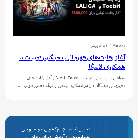
Alireza
6 ماه پیش
آغاز رقابت‌های قهرمانی نخبگان توبیت با
همکاری لالیگا
صرافی بین‌المللی توبیت Toobit با افتخار آغاز رقابت‌های
«قهرمانی نخبگان» را در همکاری رسمی با لیگ معتبر فوتبال…
تحلیل اکسچنج، بزرگ‌ترین مرجع بررسی،
اعتبارسنجی و آموزش صرافی های ارز