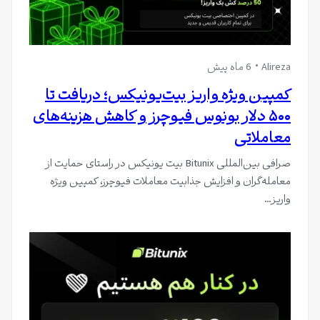
Alireza
6 ماه پیش
کمپین ویژه واریز بیت‌یونیکس؛ دریافت تا
۵۰۰ دلار بونوس فیوچرز و کاهش هزینه‌های
معاملاتی
صرافی بین‌المللی Bitunix بیت یونیکس در راستای حمایت از
معامله‌گران و افزایش جذابیت معاملات فیوچرز، کمپین ویژه
واریز…