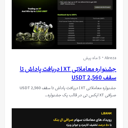
Alireza
5 ماه پیش
جشنواره معاملاتی XT | دریافت پاداش تا
سقف 2,560 USDT
جشنواره معاملاتی XT | دریافت پاداش تا سقف 2,560 USDT
صرافی XT ایکس تی در قالب یک جشنواره…