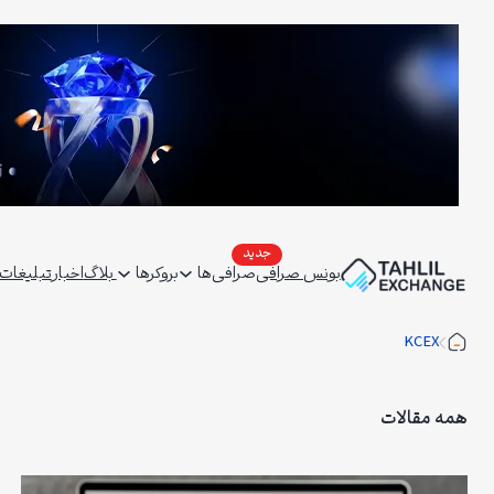
فتن
ه
حتوا
بونس صرافی
صرافی‌ها
بروکرها
بلاگ
اخبار
تبلیغات | ertising
KCEX
همه مقالات