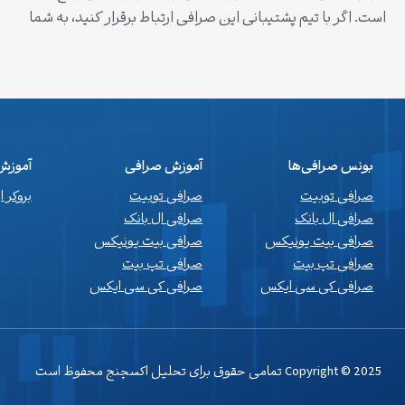
است. اگر با تیم پشتیبانی این صرافی ارتباط برقرار کنید، به شما
اطمینان می‌دهند که از کاربران فارسی‌زبان استقبال می‌کنند و
به ایرانی‌ها اجازه می‌دهند تا بدون نیاز به احراز هویت، معاملات
خود را انجام دهند. با این حال، ضروری است که هموطنان…
بونس صرافی‌ها
آموزش صرافی
آموزش 
صرافی توبیت
صرافی توبیت
بروکر 
صرافی ال بانک
صرافی ال بانک
صرافی بیت یونیکس
صرافی بیت یونیکس
صرافی تپ بیت
صرافی تپ بیت
صرافی کی سی ایکس
صرافی کی سی ایکس
Copyright © 2025 تمامی حقوق برای تحلیل اکسچنج محفوظ است