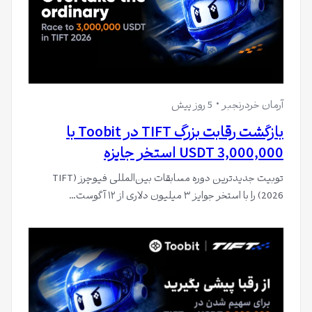
آرمان خردرنجبر
5 روز پیش
بازگشت رقابت بزرگ TIFT در Toobit با
3,000,000 USDT استخر جایزه
توبیت جدیدترین دوره مسابقات بین‌المللی فیوچرز (TIFT
2026) را با استخر جوایز ۳ میلیون دلاری از ۱۲ آگوست…