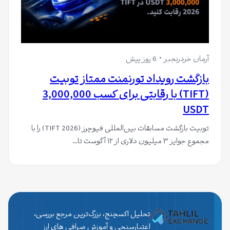
آرمان خردرنجبر
6 روز پیش
بازگشت رویداد تورنمنت ممتاز تو‌بیت
(TIFT) با رقابتی برای کسب 3,000,000
USDT
توبیت بازگشت مسابقات بین‌المللی فیوچرز (TIFT 2026) را با
مجموع جوایز ۳ میلیون دلاری از ۱۲ آگوست تا…
تحلیل اکسچنج، بزرگ‌ترین مرجع بررسی،
اعتبارسنجی و آموزش صرافی های ارز