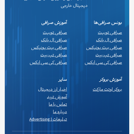
دیجیتال خارجی
بونس صرافی‌ها
آموزش صرافی
صرافی توبیت
صرافی توبیت
صرافی ال بانک
صرافی ال بانک
صرافی بیت یونیکس
صرافی بیت یونیکس
صرافی تپ بیت
صرافی تپ بیت
صرافی کی سی ایکس
صرافی کی سی ایکس
آموزش بروکر
سایر
بروکر اوتت مارکت
اخبار ارز دیجیتال
آموزش ترید
تماس با ما
درباره ما
تبلیغات | Advertising