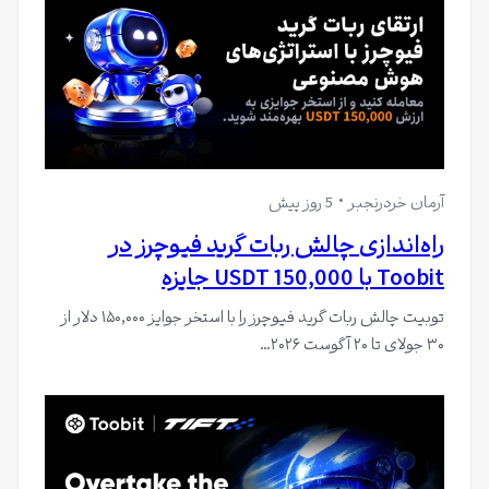
آرمان خردرنجبر
5 روز پیش
راه‌اندازی چالش ربات گرید فیوچرز در
Toobit با 150,000 USDT جایزه
توبیت چالش ربات گرید فیوچرز را با استخر جوایز ۱۵۰,۰۰۰ دلار از
۳۰ جولای تا ۲۰ آگوست ۲۰۲۶…