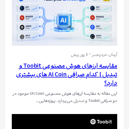
آرمان خردرنجبر
5 روز پیش
مقایسه ارزهای هوش مصنوعی Toobit و
تبدیل | کدام صرافی AI Coin های بیشتری
دارد؟
این مقاله به مقایسه ارزهای هوش مصنوعی (AI Coin) موجود در
دو صرافی Toobit و تبدیل می‌پردازد. پروژه‌هایی…