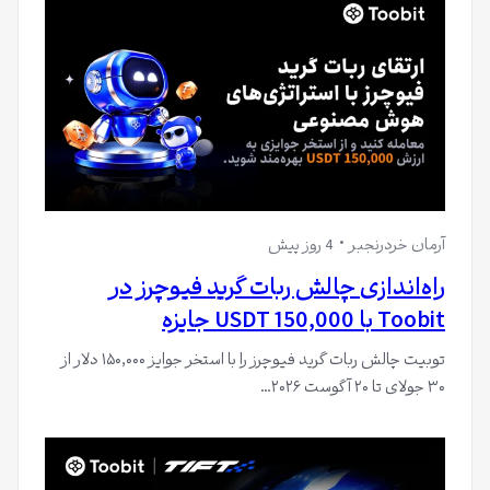
آرمان خردرنجبر
4 روز پیش
راه‌اندازی چالش ربات گرید فیوچرز در
Toobit با 150,000 USDT جایزه
توبیت چالش ربات گرید فیوچرز را با استخر جوایز ۱۵۰,۰۰۰ دلار از
۳۰ جولای تا ۲۰ آگوست ۲۰۲۶…