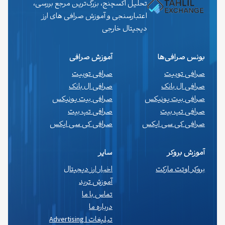
تحلیل اکسچنج، بزرگ‌ترین مرجع بررسی،
اعتبارسنجی و آموزش صرافی های ارز
دیجیتال خارجی
بونس صرافی‌ها
آموزش صرافی
صرافی توبیت
صرافی توبیت
صرافی ال بانک
صرافی ال بانک
صرافی بیت یونیکس
صرافی بیت یونیکس
صرافی تپ بیت
صرافی تپ بیت
صرافی کی سی ایکس
صرافی کی سی ایکس
آموزش بروکر
سایر
بروکر اوتت مارکت
اخبار ارز دیجیتال
آموزش ترید
تماس با ما
درباره ما
تبلیغات | Advertising