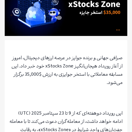
صرافی جهانی و برنده جوایز در عرصه ارزهای دیجیتال، امروز
از آغاز رویداد هیجان‌انگیز xStocks Zone خود خبر داد. این
مسابقه معاملاتی با استخر جوایزی به ارزش $35,000 برگزار
می‌شود.
ثبت نام در صرافی Toobit با 100 دلار بونوس رایگان
این رویداد دوهفته‌ای که از 9 تا 23 سپتامبر 2025 (UTC)
ادامه خواهد داشت، از معامله‌گران دعوت می‌کند تا با معامله
جفت‌ارزهای واجد شرایط در «xStocks Zone»، به رقابت