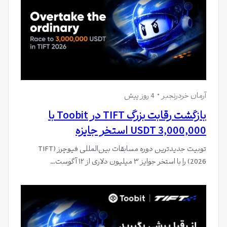
آرمان خردرنجبر
4 روز پیش
بازگشت رقابت بزرگ TIFT در Toobit با
3,000,000 USDT استخر جایزه
توبیت جدیدترین دوره مسابقات بین‌المللی فیوچرز (TIFT
2026) را با استخر جوایز ۳ میلیون دلاری از ۱۲ آگوست…