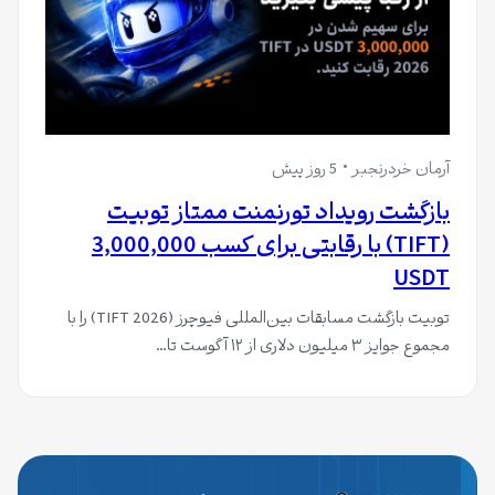
آرمان خردرنجبر
5 روز پیش
بازگشت رویداد تورنمنت ممتاز تو‌بیت
(TIFT) با رقابتی برای کسب 3,000,000
USDT
توبیت بازگشت مسابقات بین‌المللی فیوچرز (TIFT 2026) را با
مجموع جوایز ۳ میلیون دلاری از ۱۲ آگوست تا…