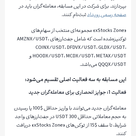
بپردازند. برای شرکت در این مسابقه، معامله‌گران باید در
صفحه رسمی رویداد
ثبت‌نام کنند.
«xStocks Zone» مجموعه‌ای منتخب از سهام‌های
توکنیزه‌شده است که شامل جفت‌ارزهای AMZNX/USDT،
COINX/USDT، DFDVX/USDT، GLDX/USDT،
HOODX/USDT، MCDX/USDT، METAX/USDT و
QQQX/USDT می‌باشد.
این مسابقه به سه فعالیت اصلی تقسیم می‌شود:
فعالیت 1: جوایز انحصاری برای معامله‌گران جدید
معامله‌گران جدید می‌توانند با واریز حداقل $100 یا رسیدن
به حجم معاملاتی حداقل 300 USDT در جفت‌ارزهای واجد
شرایط، تا سقف $15 از توکن‌های «xStocks Zone» دریافت
کنند.