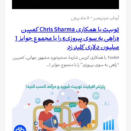
آرمان خردرنجبر
9 ماه پیش
توبیت با همکاری Chris Sharma کمپین
«راهی به سوی پیروزی» را با مجموع جوایز 1
میلیون دلاری کلید زد
Toobit با همکاری کریس شارما، صخره‌نورد مشهور جهانی، کمپین
“راهی به سوی پیروزی” را با مجموع جوایز ۱…