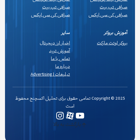
صرافی تپ بیت
صرافی تپ بیت
صرافی کی سی ایکس
صرافی کی سی ایکس
آموزش بروکر
سایر
بروکر اوتت مارکت
اخبار ارز دیجیتال
آموزش ترید
تماس با ما
درباره ما
تبلیغات | Advertising
Copyright © 2025 تمامی حقوق برای تحلیل اکسچنج محفوظ
است
یوتیوب
وردپرس
اینستاگرم
بازگشت به بالا