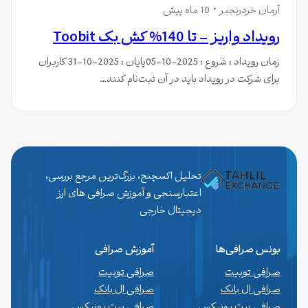
آرمان خردرنجبر
10 ماه پیش
رویداد واریز – تا 140% کش بک Toobit
زمان رویداد : شروع : 2025-10-05پایان : 2025-10-31 کاربران
برای شرکت در رویداد باید در آن ثبت‌نام کنند…
تحلیل اکسچنج، بزرگ‌ترین مرجع بررسی،
اعتبارسنجی و آموزش صرافی های ارز
دیجیتال خارجی
بونس صرافی‌ها
آموزش صرافی
صرافی توبیت
صرافی توبیت
صرافی ال بانک
صرافی ال بانک
صرافی بیت یونیکس
صرافی بیت یونیکس