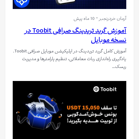
آرمان خردرنجبر
10 ماه پیش
آموزش گرید تریدینگ صرافی Toobit در
نسخه موبایل
آموزش کامل گرید تریدینگ در اپلیکیشن موبایل صرافی Toobit.
یادگیری راه‌اندازی ربات معاملاتی، تنظیم پارامترها و مدیریت
ریسک…