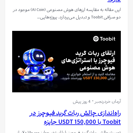
این مقاله به مقایسه ارزهای هوش مصنوعی (AI Coin) موجود در
دو صرافی Toobit و تبدیل می‌پردازد. پروژه‌هایی…
آرمان خردرنجبر
4 روز پیش
راه‌اندازی چالش ربات گرید فیوچرز در
Toobit با 150,000 USDT جایزه