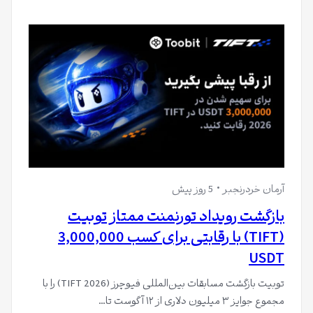
آرمان خردرنجبر
5 روز پیش
بازگشت رویداد تورنمنت ممتاز تو‌بیت
(TIFT) با رقابتی برای کسب 3,000,000
USDT
توبیت بازگشت مسابقات بین‌المللی فیوچرز (TIFT 2026) را با
مجموع جوایز ۳ میلیون دلاری از ۱۲ آگوست تا…