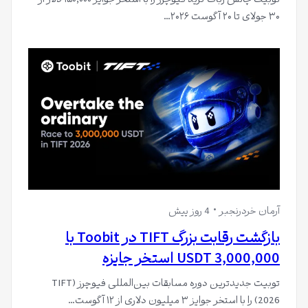
توبیت چالش ربات گرید فیوچرز را با استخر جوایز ۱۵۰,۰۰۰ دلار از
۳۰ جولای تا ۲۰ آگوست ۲۰۲۶…
آرمان خردرنجبر
4 روز پیش
بازگشت رقابت بزرگ TIFT در Toobit با
3,000,000 USDT استخر جایزه
توبیت جدیدترین دوره مسابقات بین‌المللی فیوچرز (TIFT
2026) را با استخر جوایز ۳ میلیون دلاری از ۱۲ آگوست…