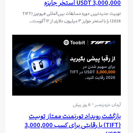
3,000,000 USDT استخر جایزه
توبیت جدیدترین دوره مسابقات بین‌المللی فیوچرز (TIFT
2026) را با استخر جوایز ۳ میلیون دلاری از ۱۲ آگوست…
آرمان خردرنجبر
6 روز پیش
بازگشت رویداد تورنمنت ممتاز تو‌بیت
(TIFT) با رقابتی برای کسب 3,000,000