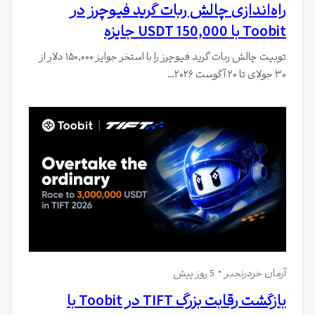
راه‌اندازی چالش ربات گرید فیوچرز در
Toobit با 150,000 USDT جایزه
توبیت چالش ربات گرید فیوچرز را با استخر جوایز ۱۵۰,۰۰۰ دلار از
۳۰ جولای تا ۲۰ آگوست ۲۰۲۶…
آرمان خردرنجبر
5 روز پیش
بازگشت رقابت بزرگ TIFT در Toobit با