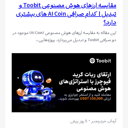
مقایسه ارزهای هوش مصنوعی Toobit و
تبدیل | کدام صرافی AI Coin های بیشتری
دارد؟
این مقاله به مقایسه ارزهای هوش مصنوعی (AI Coin) موجود در
دو صرافی Toobit و تبدیل می‌پردازد. پروژه‌هایی…
آرمان خردرنجبر
5 روز پیش