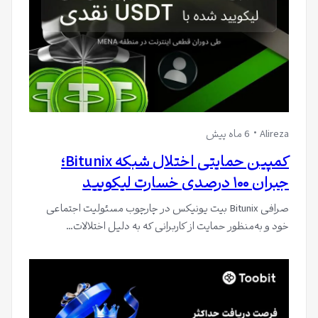
Alireza
6 ماه پیش
کمپین حمایتی اختلال شبکه Bitunix؛
جبران ۱۰۰ درصدی خسارت لیکویید
صرافی Bitunix بیت یونیکس در چارچوب مسئولیت اجتماعی
خود و به‌منظور حمایت از کاربرانی که به دلیل اختلالات…