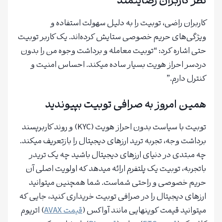
نظر کاربران رضایتمند
کاربران راضی، توبیت را به دلیل سهولت استفاده و
ویژگی‌های حریم خصوصی ستایش کرده‌اند. یک کاربر توبیت
حتی اشاره کرد: “توبیت معامله و برداشت وجوه من را بدون
دردسر احراز هویت بسیار ساده میکند. احساس امنیت و
کنترل دارم.”
همین امروز به صرافی توبیت بپیوندید
توبیت با سیاست بدون احراز هویت (KYC) و روند کاربرپسند
برداشت وجه، تجربه ترید ارزهای دیجیتال را بازتعریف میکند.
چه مبتدی در دنیای ارزهای دیجیتال باشید چه یک تریدر
باتجربه، توبیت یک پلتفرم ارائه میدهد که اولویت اصلی آن
حریم خصوصی و راحتی شماست. شما همچنین میتوانید
ارزهای دیجیتال را در صرافی توبیت خریداری کنید، جایی که
میتوانید قیمت کوینهایی مانند آواکس (
قیمت AVAX
) اتریوم