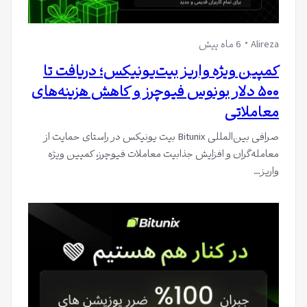
Alireza
6 ماه پیش
کمپین ویژه واریز بیت‌یونیکس؛ دریافت تا
۵۰۰ دلار بونوس فیوچرز و کاهش هزینه‌های
معاملاتی
صرافی بین‌المللی Bitunix بیت یونیکس در راستای حمایت از
معامله‌گران و افزایش جذابیت معاملات فیوچرز، کمپین ویژه
واریز…