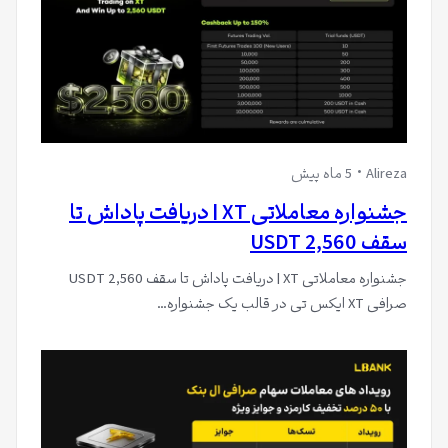
Alireza
5 ماه پیش
جشنواره معاملاتی XT | دریافت پاداش تا
سقف 2,560 USDT
جشنواره معاملاتی XT | دریافت پاداش تا سقف 2,560 USDT
صرافی XT ایکس تی در قالب یک جشنواره…