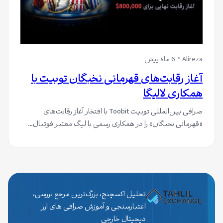
Alireza
6 ماه پیش
آغاز رقابت‌های قهرمانی نخبگان توبیت با
همکاری لالیگا
صرافی بین‌المللی توبیت Toobit با افتخار آغاز رقابت‌های
«قهرمانی نخبگان» را در همکاری رسمی با لیگ معتبر فوتبال…
تحلیل اکسچنج، بزرگ‌ترین مرجع بررسی،
اعتبارسنجی و آموزش صرافی های ارز
دیجیتال خارجی