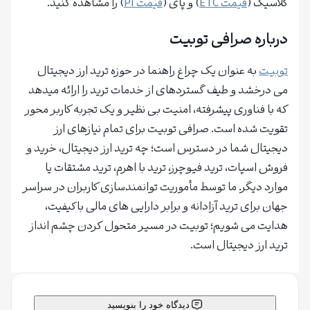
کلاسیک (
قیمت ETC
) و پای (
قیمت PI
) را مشاهده کنید.
درباره صرافی توبیت
توبیت
به عنوان یک چراغ راهنما در حوزه ترید ارز دیجیتال
می درخشد و طیف گستردهای از خدمات ترید را ارائه میدهد
که با فناوری پیشرفته، امنیت بی نظیر و یک تجربه کاربر محور
تقویت شده است. صرافی توبیت برای تمام نیازهای ارز
دیجیتال شما در دسترس است؛ چه ترید ارز دیجیتال، خرید و
فروش اسپات، ترید فیوچرز، ترید با اهرم، ترید مشتقات یا
موارد دیگر. ما توسط مأموریت توانمندسازی کاربران در سراسر
جهان برای ترید آزادانه و برابر دارایی های مالی باکیفیت،
هدایت می شویم؛ توبیت در مسیر متحول کردن چشم انداز
ترید ارز دیجیتال است.
دیدگاه خود را بنویسید