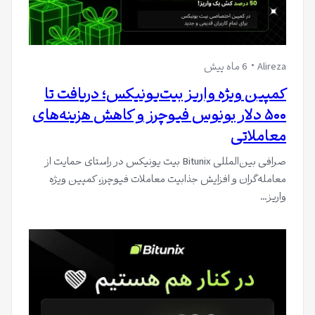
Alireza
6 ماه پیش
کمپین ویژه واریز بیت‌یونیکس؛ دریافت تا
۵۰۰ دلار بونوس فیوچرز و کاهش هزینه‌های
معاملاتی
صرافی بین‌المللی Bitunix بیت یونیکس در راستای حمایت از
معامله‌گران و افزایش جذابیت معاملات فیوچرز، کمپین ویژه
واریز…