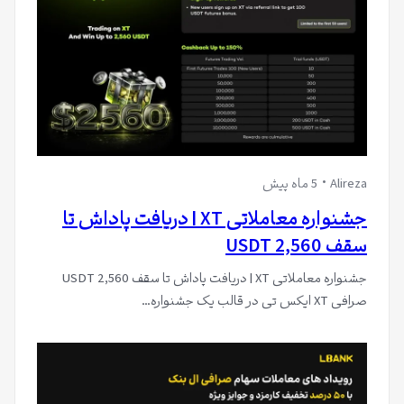
Alireza
5 ماه پیش
جشنواره معاملاتی XT | دریافت پاداش تا
سقف 2,560 USDT
جشنواره معاملاتی XT | دریافت پاداش تا سقف 2,560 USDT
صرافی XT ایکس تی در قالب یک جشنواره…