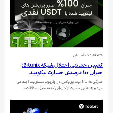
Alireza
6 ماه پیش
کمپین حمایتی اختلال شبکه Bitunix؛
جبران ۱۰۰ درصدی خسارت لیکویید
صرافی Bitunix بیت یونیکس در چارچوب مسئولیت اجتماعی
خود و به‌منظور حمایت از کاربرانی که به دلیل اختلالات…