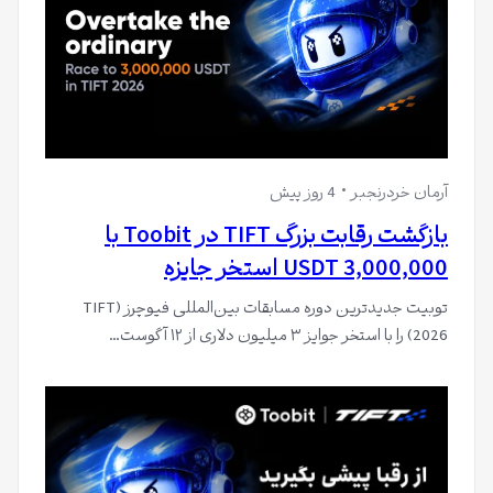
آرمان خردرنجبر
4 روز پیش
بازگشت رقابت بزرگ TIFT در Toobit با
3,000,000 USDT استخر جایزه
توبیت جدیدترین دوره مسابقات بین‌المللی فیوچرز (TIFT
2026) را با استخر جوایز ۳ میلیون دلاری از ۱۲ آگوست…