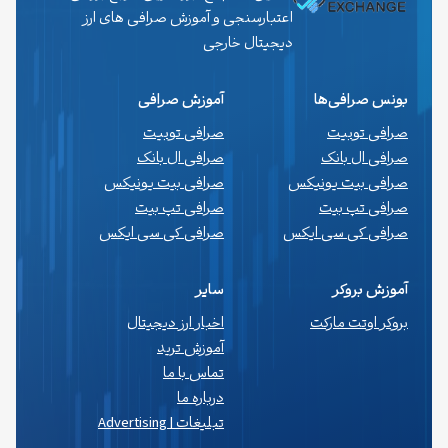
اعتبارسنجی و آموزش صرافی های ارز
دیجیتال خارجی
بونس صرافی‌ها
آموزش صرافی
صرافی توبیت
صرافی توبیت
صرافی ال بانک
صرافی ال بانک
صرافی بیت یونیکس
صرافی بیت یونیکس
صرافی تپ بیت
صرافی تپ بیت
صرافی کی سی ایکس
صرافی کی سی ایکس
آموزش بروکر
سایر
بروکر اوتت مارکت
اخبار ارز دیجیتال
آموزش ترید
تماس با ما
درباره ما
تبلیغات | Advertising