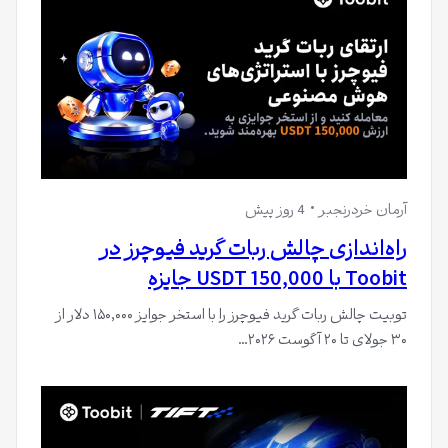
آرمان خردرنجبر
4 روز پیش
راه‌اندازی چالش ربات گرید فیوچرز در
Toobit با 150,000 USDT جایزه
توبیت چالش ربات گرید فیوچرز را با استخر جوایز ۱۵۰,۰۰۰ دلار از
۳۰ جولای تا ۲۰ آگوست ۲۰۲۶…