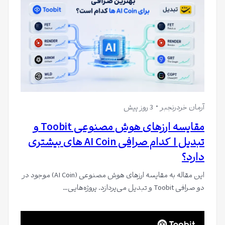
آرمان خردرنجبر
3 روز پیش
مقایسه ارزهای هوش مصنوعی Toobit و
تبدیل | کدام صرافی AI Coin های بیشتری
دارد؟
این مقاله به مقایسه ارزهای هوش مصنوعی (AI Coin) موجود در
دو صرافی Toobit و تبدیل می‌پردازد. پروژه‌هایی…