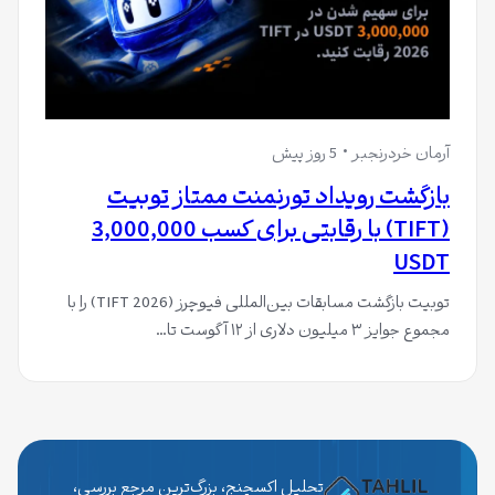
آرمان خردرنجبر
5 روز پیش
بازگشت رویداد تورنمنت ممتاز تو‌بیت
(TIFT) با رقابتی برای کسب 3,000,000
USDT
توبیت بازگشت مسابقات بین‌المللی فیوچرز (TIFT 2026) را با
مجموع جوایز ۳ میلیون دلاری از ۱۲ آگوست تا…
تحلیل اکسچنج، بزرگ‌ترین مرجع بررسی،