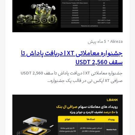
Alireza
5 ماه پیش
جشنواره معاملاتی XT | دریافت پاداش تا
سقف 2,560 USDT
جشنواره معاملاتی XT | دریافت پاداش تا سقف 2,560 USDT
صرافی XT ایکس تی در قالب یک جشنواره…