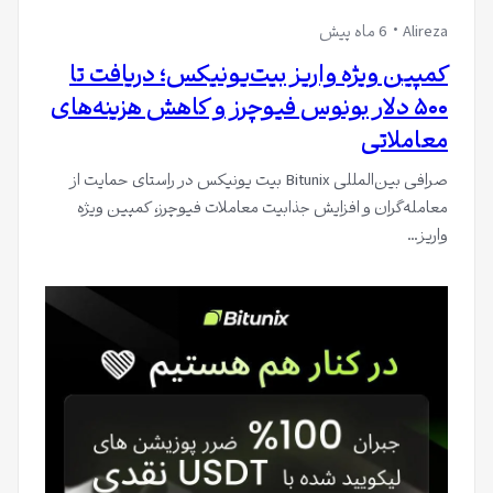
Alireza
6 ماه پیش
کمپین ویژه واریز بیت‌یونیکس؛ دریافت تا
۵۰۰ دلار بونوس فیوچرز و کاهش هزینه‌های
معاملاتی
صرافی بین‌المللی Bitunix بیت یونیکس در راستای حمایت از
معامله‌گران و افزایش جذابیت معاملات فیوچرز، کمپین ویژه
واریز…