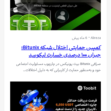
Alireza
6 ماه پیش
کمپین حمایتی اختلال شبکه Bitunix؛
جبران ۱۰۰ درصدی خسارت لیکویید
صرافی Bitunix بیت یونیکس در چارچوب مسئولیت اجتماعی
خود و به‌منظور حمایت از کاربرانی که به دلیل اختلالات…