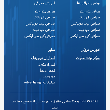
بونس صرافی‌ها
آموزش صرافی
صرافی توبیت
صرافی توبیت
صرافی ال بانک
صرافی ال بانک
صرافی بیت یونیکس
صرافی بیت یونیکس
صرافی تپ بیت
صرافی تپ بیت
صرافی کی سی ایکس
صرافی کی سی ایکس
آموزش بروکر
سایر
بروکر اوتت مارکت
اخبار ارز دیجیتال
آموزش ترید
تماس با ما
درباره ما
تبلیغات | Advertising
Copyright © 2025 تمامی حقوق برای تحلیل اکسچنج محفوظ
است