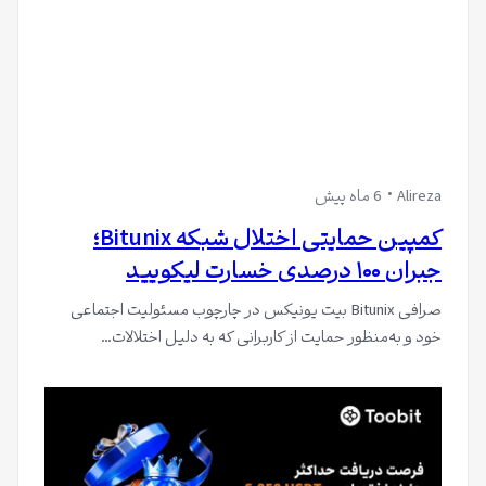
Alireza
6 ماه پیش
کمپین حمایتی اختلال شبکه Bitunix؛
جبران ۱۰۰ درصدی خسارت لیکویید
صرافی Bitunix بیت یونیکس در چارچوب مسئولیت اجتماعی
خود و به‌منظور حمایت از کاربرانی که به دلیل اختلالات…