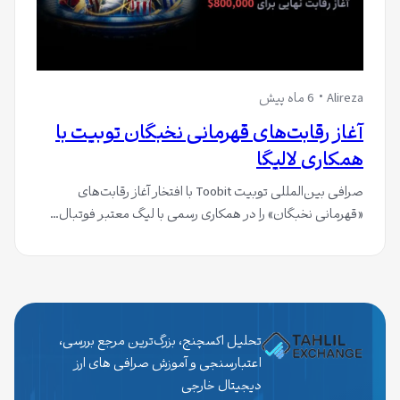
Alireza
6 ماه پیش
آغاز رقابت‌های قهرمانی نخبگان توبیت با
همکاری لالیگا
صرافی بین‌المللی توبیت Toobit با افتخار آغاز رقابت‌های
«قهرمانی نخبگان» را در همکاری رسمی با لیگ معتبر فوتبال…
تحلیل اکسچنج، بزرگ‌ترین مرجع بررسی،
اعتبارسنجی و آموزش صرافی های ارز
دیجیتال خارجی