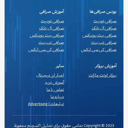
بونس صرافی‌ها
آموزش صرافی
صرافی توبیت
صرافی توبیت
صرافی ال بانک
صرافی ال بانک
صرافی بیت یونیکس
صرافی بیت یونیکس
صرافی تپ بیت
صرافی تپ بیت
صرافی کی سی ایکس
صرافی کی سی ایکس
آموزش بروکر
سایر
بروکر اوتت مارکت
اخبار ارز دیجیتال
آموزش ترید
تماس با ما
درباره ما
تبلیغات | Advertising
Copyright © 2025 تمامی حقوق برای تحلیل اکسچنج محفوظ