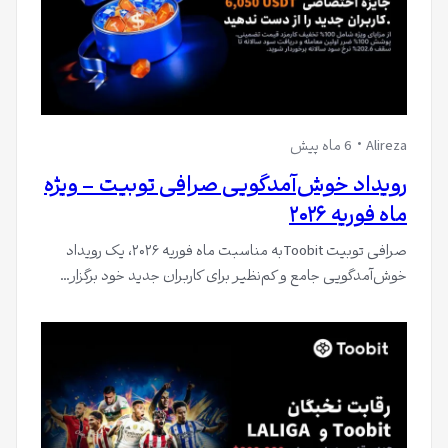
Alireza
6 ماه پیش
رویداد خوش‌آمدگویی صرافی توبیت – ویژه
ماه فوریه ۲۰۲۶
صرافی توبیت Toobitبه مناسبت ماه فوریه ۲۰۲۶، یک رویداد
خوش‌آمدگویی جامع و کم‌نظیر برای کاربران جدید خود برگزار…