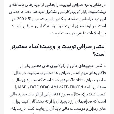
در مقابل، تیم صرافی اوربیت را بعضی از تریدرهای باسابقه و
پیشکسوت بازار کریپتوکارنسی تشکیل میدهد. تعداد اعضای
این تیم براساس صفحه لینکدین اوربیت، بین 51 تا 200 نفر
است. درباره اعضای این تیم و سرمایه گذاران صرافی اوربیت
نیز اطلاعات دقیقی در دست نیست.
اعتبار صرافی توبیت و اوربیت؛ کدام معتبرتر
است؟
داشتن مجوزهای مالی از رگولاتوری های معتبر یکی از
فاکتورهای مهم اعتبار صرافی ها محسوب میشود. در حال
حاضر، صرافی Toobit، موفق شده است که مجوزهای مالی
مختلفی مانند FATF، OFAC، AML/ATF، FINCEN و MSB را
کسب کند؛ برای مثال، مجوز FATF، یکی از الزامات جدید مالی
است که صرافیهای ارز دیجیتال یا ارائه دهندگان کیف پول
های رمزارز و موسسات مالی باید آن را رعایت کنند. در سابقه