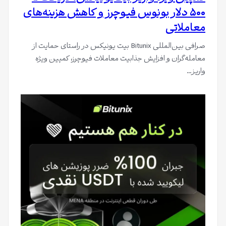
۵۰۰ دلار بونوس فیوچرز و کاهش هزینه‌های
معاملاتی
صرافی بین‌المللی Bitunix بیت یونیکس در راستای حمایت از
معامله‌گران و افزایش جذابیت معاملات فیوچرز، کمپین ویژه
واریز…