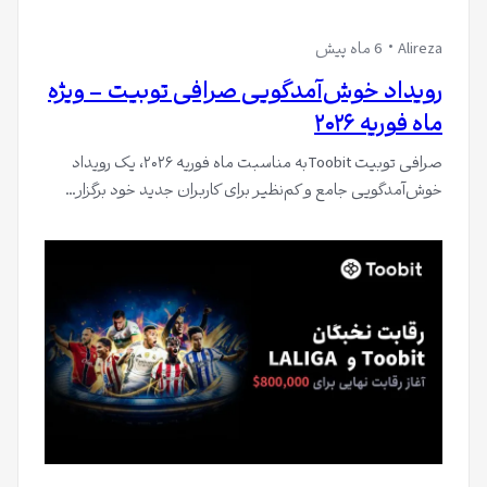
Alireza
6 ماه پیش
رویداد خوش‌آمدگویی صرافی توبیت – ویژه
ماه فوریه ۲۰۲۶
صرافی توبیت Toobitبه مناسبت ماه فوریه ۲۰۲۶، یک رویداد
خوش‌آمدگویی جامع و کم‌نظیر برای کاربران جدید خود برگزار…