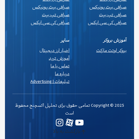
صرافی بیت یونیکس
صرافی بیت یونیکس
صرافی تپ بیت
صرافی تپ بیت
صرافی کی سی ایکس
صرافی کی سی ایکس
آموزش بروکر
سایر
بروکر اوتت مارکت
اخبار ارز دیجیتال
آموزش ترید
تماس با ما
درباره ما
تبلیغات | Advertising
Copyright © 2025 تمامی حقوق برای تحلیل اکسچنج محفوظ
است
یوتیوب
وردپرس
اینستاگرم
بازگشت به بالا