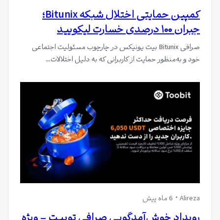
کمپین حمایتی اختلال شبکه Bitunix؛
جبران ۱۰۰ درصدی خسارت لیکویید
صرافی Bitunix بیت یونیکس در چارچوب مسئولیت اجتماعی
خود و به‌منظور حمایت از کاربرانی که به دلیل اختلالات…
Alireza
6 ماه پیش
رویداد خوش‌آمدگویی صرافی توبیت – ویژه