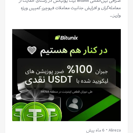
صرافی بین‌المللی Bitunix بیت یونیکس در راستای حمایت از
معامله‌گران و افزایش جذابیت معاملات فیوچرز، کمپین ویژه
واریز…
Alireza
6 ماه پیش