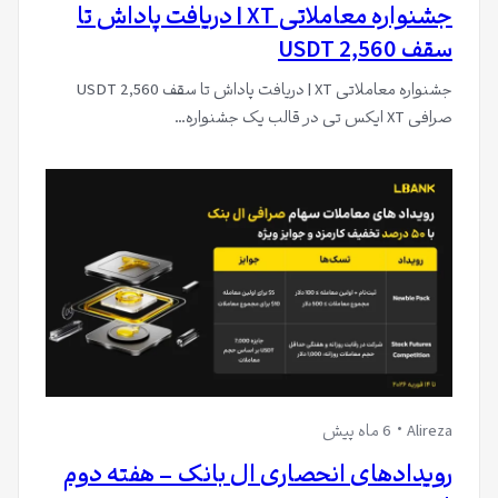
جشنواره معاملاتی XT | دریافت پاداش تا
سقف 2,560 USDT
جشنواره معاملاتی XT | دریافت پاداش تا سقف 2,560 USDT
صرافی XT ایکس تی در قالب یک جشنواره…
Alireza
6 ماه پیش
رویدادهای انحصاری ال بانک – هفته دوم