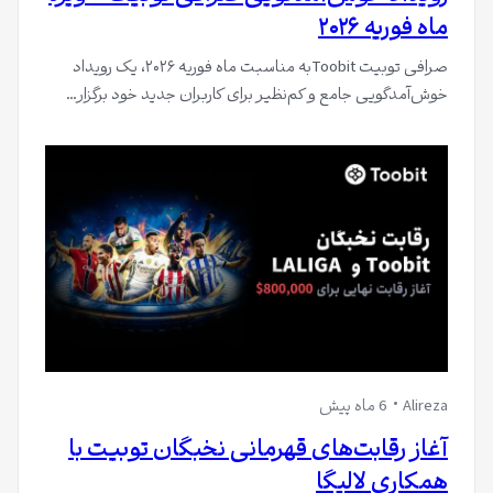
ماه فوریه ۲۰۲۶
صرافی توبیت Toobitبه مناسبت ماه فوریه ۲۰۲۶، یک رویداد
خوش‌آمدگویی جامع و کم‌نظیر برای کاربران جدید خود برگزار…
Alireza
6 ماه پیش
آغاز رقابت‌های قهرمانی نخبگان توبیت با
همکاری لالیگا