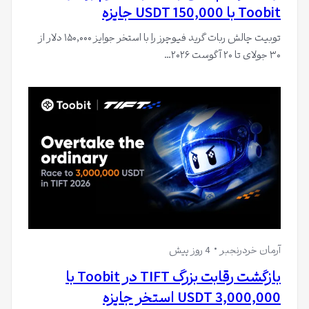
Toobit با 150,000 USDT جایزه
توبیت چالش ربات گرید فیوچرز را با استخر جوایز ۱۵۰,۰۰۰ دلار از
۳۰ جولای تا ۲۰ آگوست ۲۰۲۶…
آرمان خردرنجبر
4 روز پیش
بازگشت رقابت بزرگ TIFT در Toobit با
3,000,000 USDT استخر جایزه