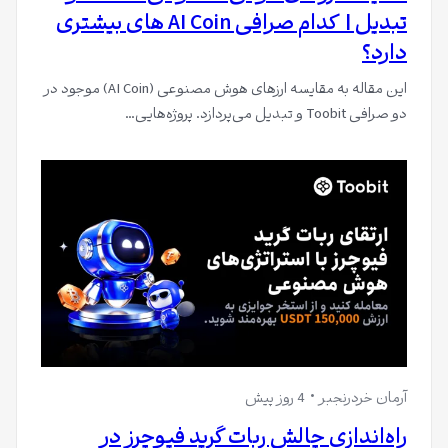
تبدیل | کدام صرافی AI Coin های بیشتری
دارد؟
این مقاله به مقایسه ارزهای هوش مصنوعی (AI Coin) موجود در
دو صرافی Toobit و تبدیل می‌پردازد. پروژه‌هایی…
آرمان خردرنجبر
4 روز پیش
راه‌اندازی چالش ربات گرید فیوچرز در