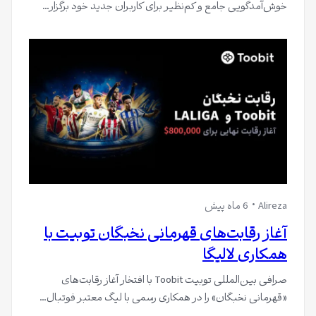
خوش‌آمدگویی جامع و کم‌نظیر برای کاربران جدید خود برگزار…
Alireza
6 ماه پیش
آغاز رقابت‌های قهرمانی نخبگان توبیت با
همکاری لالیگا
صرافی بین‌المللی توبیت Toobit با افتخار آغاز رقابت‌های
«قهرمانی نخبگان» را در همکاری رسمی با لیگ معتبر فوتبال…