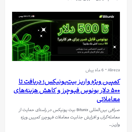
Alireza
6 ماه پیش
کمپین ویژه واریز بیت‌یونیکس؛ دریافت تا
۵۰۰ دلار بونوس فیوچرز و کاهش هزینه‌های
معاملاتی
صرافی بین‌المللی Bitunix بیت یونیکس در راستای حمایت از
معامله‌گران و افزایش جذابیت معاملات فیوچرز، کمپین ویژه
واریز…