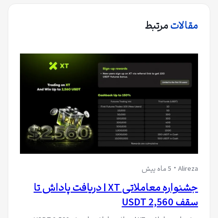
مقالات
مرتبط
Alireza
5 ماه پیش
جشنواره معاملاتی XT | دریافت پاداش تا
سقف 2,560 USDT