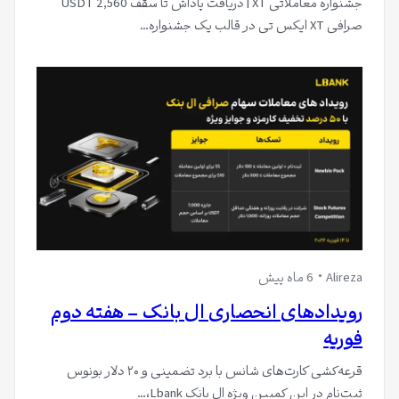
جشنواره معاملاتی XT | دریافت پاداش تا سقف 2,560 USDT
صرافی XT ایکس تی در قالب یک جشنواره…
Alireza
6 ماه پیش
رویدادهای انحصاری ال بانک – هفته دوم
فوریه
قرعه‌کشی کارت‌های شانس با برد تضمینی و ۲۰ دلار بونوس
ثبت‌نام در این کمپین ویژه ال بانک Lbank،…