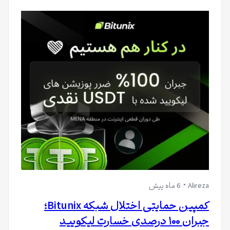
Alireza
6 ماه پیش
کمپین حمایتی اختلال شبکه Bitunix؛
جبران ۱۰۰ درصدی خسارت لیکویید