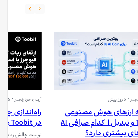
جبر
5 روز پیش
آرمان خردرنجبر
5 روز پیش
 ارزهای هوش مصنوعی
راه‌اندازی چال
Toobit و تبدیل | کدام صرافی AI
در Toobit با 150,000 USDT جایزه
توبیت چالش ربات گرید