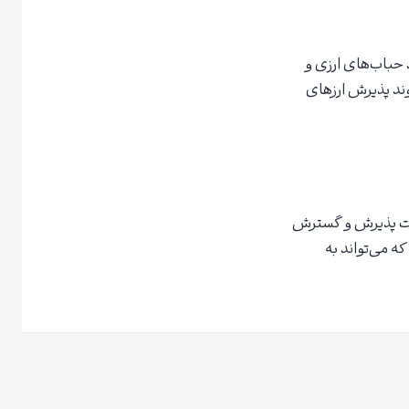
حباب‌های ارزی و
وند پذیرش ارزهای
اری با Sora Ventures، گامی بزرگ در جهت پذیرش و گسترش
ه می‌تواند به