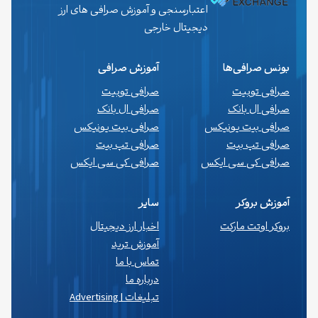
اعتبارسنجی و آموزش صرافی های ارز
دیجیتال خارجی
بونس صرافی‌ها
آموزش صرافی
صرافی توبیت
صرافی توبیت
صرافی ال بانک
صرافی ال بانک
صرافی بیت یونیکس
صرافی بیت یونیکس
صرافی تپ بیت
صرافی تپ بیت
صرافی کی سی ایکس
صرافی کی سی ایکس
آموزش بروکر
سایر
بروکر اوتت مارکت
اخبار ارز دیجیتال
آموزش ترید
تماس با ما
درباره ما
تبلیغات | Advertising