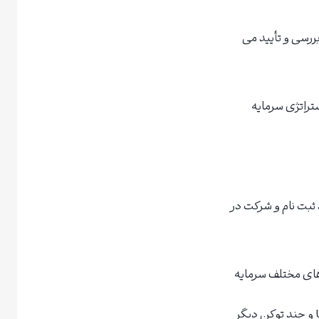
 پروژه های حاضر در لانچ پد توسط تیم Toobit به دقت بررسی و تأیید می
ستراتژی سرمایه
ثبت نام و شرکت در
زهای مختلف سرمایه
پشتیبانی از رمزارزهای متنوع: امکان خرید توکن ها با ارزهایی مانند USDT، BTC، ETH و چند توکن دیگر