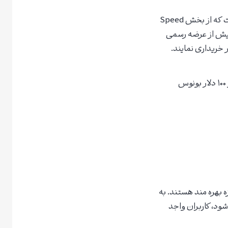
لانچ پد توبیت نسخه ای پیشرفته و به روزشده از پلتفرم عرضه اولیه توکن (IEO) این صرافی است که از بخش Speed
 پیش از عرضه رسمی
 خریداری نمایند.
اگر هنوز در صرافی Toobit حساب کاربری ندارید، همین حالا از طریق لینک زیر ثبت نام کنید و ۱۰۰ دلار بونوس
 بهره مند هستند. به
یه شود، کاربران واجد