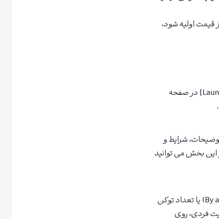
 قیمت اولیه شود،
مرحله 1: ورود به صفحه Launchpad اپلیکیشن: برنامه Toobit را باز کرده و روی گزینه [Launchpad] در صفحه
. توضیحات، شرایط و
ر پروژه ثبت نام کنید. در این بخش می توانید
مرحله 3: تأیید اشتراک روش اشتراک را انتخاب کنید — بر اساس مقدار سرمایه گذاری (By amount) یا تعداد توکن
ودیت فردی، روی