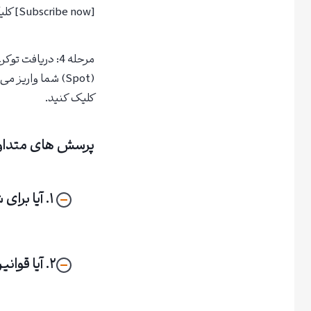
[Subscribe now] کلیک کنید.
مرحله 4: دریا
(Spot) شما واری
کلیک کنید.
پرسش های متداو
۱. آیا برای شرکت در لانچ پد نیاز به احراز هویت (KYC) دارم؟
۲. آیا قوانین شرکت برای تمام پروژه ها یکسان است؟