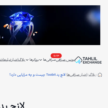
فتن
ه
حتوا
بونس صرافی
صرافی‌ها
بروکرها
بلاگ
اخبار
تبلیغات | ertising
بلاگ
اخبار صرافی‌ها
لانچ پد Toobit چیست و چه مزایایی دارد؟
لانچ پد Toobit چیست و چه مزایایی دا