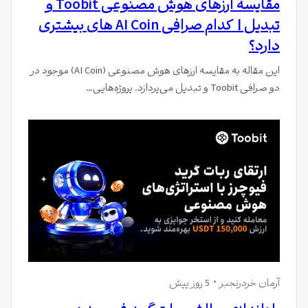
مقایسه ارزهای هوش مصنوعی Toobit و
تبدیل | کدام صرافی AI Coin های بیشتری
دارد؟
این مقاله به مقایسه ارزهای هوش مصنوعی (AI Coin) موجود در
دو صرافی Toobit و تبدیل می‌پردازد. پروژه‌هایی…
آرمان خردرنجبر
5 روز پیش