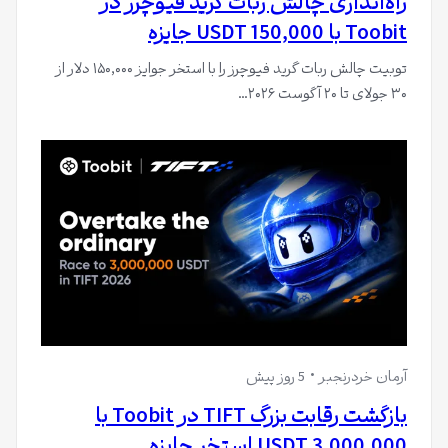
راه‌اندازی چالش ربات گرید فیوچرز در
Toobit با 150,000 USDT جایزه
توبیت چالش ربات گرید فیوچرز را با استخر جوایز ۱۵۰,۰۰۰ دلار از
۳۰ جولای تا ۲۰ آگوست ۲۰۲۶…
آرمان خردرنجبر
5 روز پیش
بازگشت رقابت بزرگ TIFT در Toobit با
3,000,000 USDT استخر جایزه