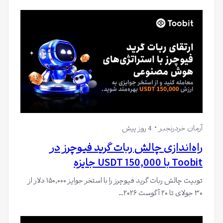
آرمان خردرنجبر
4 روز پیش
راه‌اندازی چالش ربات گرید فیوچرز در
Toobit با 150,000 USDT جایزه
توبیت چالش ربات گرید فیوچرز را با استخر جوایز ۱۵۰,۰۰۰ دلار از
۳۰ جولای تا ۲۰ آگوست ۲۰۲۶…