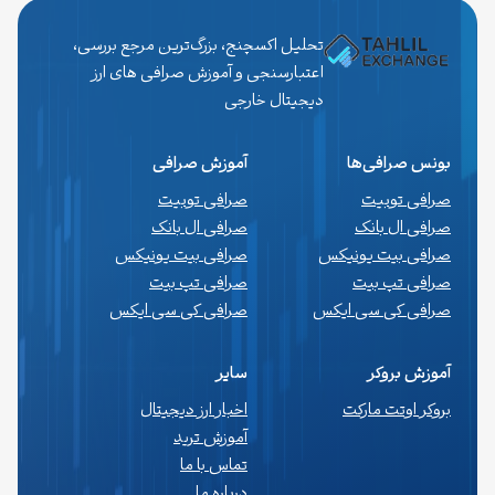
تحلیل اکسچنج، بزرگ‌ترین مرجع بررسی،
اعتبارسنجی و آموزش صرافی های ارز
دیجیتال خارجی
بونس صرافی‌ها
آموزش صرافی
صرافی توبیت
صرافی توبیت
صرافی ال بانک
صرافی ال بانک
صرافی بیت یونیکس
صرافی بیت یونیکس
صرافی تپ بیت
صرافی تپ بیت
صرافی کی سی ایکس
صرافی کی سی ایکس
آموزش بروکر
سایر
بروکر اوتت مارکت
اخبار ارز دیجیتال
آموزش ترید
تماس با ما
درباره ما