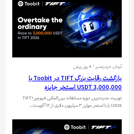
آرمان خردرنجبر
4 روز پیش
بازگشت رقابت بزرگ TIFT در Toobit با
3,000,000 USDT استخر جایزه
توبیت جدیدترین دوره مسابقات بین‌المللی فیوچرز (TIFT
2026) را با استخر جوایز ۳ میلیون دلاری از ۱۲ آگوست…