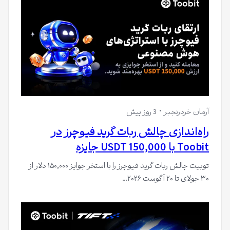
آرمان خردرنجبر
3 روز پیش
راه‌اندازی چالش ربات گرید فیوچرز در
Toobit با 150,000 USDT جایزه
توبیت چالش ربات گرید فیوچرز را با استخر جوایز ۱۵۰,۰۰۰ دلار از
۳۰ جولای تا ۲۰ آگوست ۲۰۲۶…