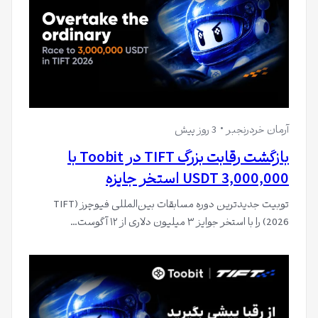
آرمان خردرنجبر
3 روز پیش
بازگشت رقابت بزرگ TIFT در Toobit با
3,000,000 USDT استخر جایزه
توبیت جدیدترین دوره مسابقات بین‌المللی فیوچرز (TIFT
2026) را با استخر جوایز ۳ میلیون دلاری از ۱۲ آگوست…