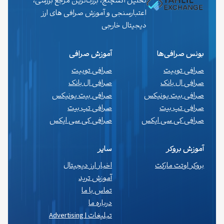
تحلیل اکسچنج، بزرگ‌ترین مرجع بررسی،
اعتبارسنجی و آموزش صرافی های ارز
دیجیتال خارجی
بونس صرافی‌ها
آموزش صرافی
صرافی توبیت
صرافی توبیت
صرافی ال بانک
صرافی ال بانک
صرافی بیت یونیکس
صرافی بیت یونیکس
صرافی تپ بیت
صرافی تپ بیت
صرافی کی سی ایکس
صرافی کی سی ایکس
آموزش بروکر
سایر
بروکر اوتت مارکت
اخبار ارز دیجیتال
آموزش ترید
تماس با ما
درباره ما
تبلیغات | Advertising