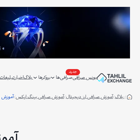
فتن
ه
حتوا
بونس صرافی
صرافی‌ها
بروکرها
بلاگ
اخبار
تبلیغات | ertising
بلاگ
آموزش صرافی ارز دیجیتال
آموزش صرافی بینگ ایکس
آموزش ب
آمو