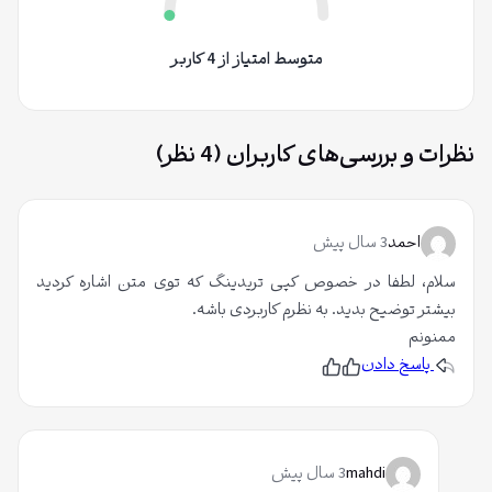
متوسط امتیاز از 4 کاربر
نظرات و بررسی‌های کاربران (4 نظر)
احمد
3 سال پیش
سلام، لطفا در خصوص کپی تریدینگ که توی متن اشاره کردید
بیشتر توضیح بدید. به نظرم کاربردی باشه.
ممنونم
پاسخ دادن
پ
ن
س
پ
ن
س
د
ن
ی
د
د
ی
م
د
mahdi
3 سال پیش
م