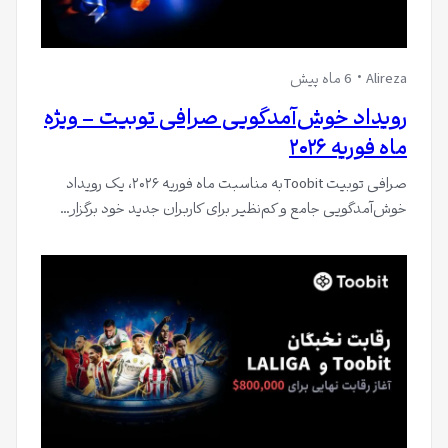
Alireza
6 ماه پیش
رویداد خوش‌آمدگویی صرافی توبیت – ویژه
ماه فوریه ۲۰۲۶
صرافی توبیت Toobitبه مناسبت ماه فوریه ۲۰۲۶، یک رویداد
خوش‌آمدگویی جامع و کم‌نظیر برای کاربران جدید خود برگزار…