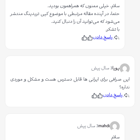
سلام. خیلی ممنون که همراهمون بودید.
حتما، در آینده مقاله مرتبطی با موضوع کپی تریدینگ منتشر
می‌شود که می‌توانید آن را دنبال کنید.
با تشکر.
پاسخ دادن
پ
ن
س
پ
ن
س
د
ن
ی
د
د
ی
م
د
پویا
3 سال پیش
م
این صرافی برای ایرانی ها قابل دسترس هست و مشکل و موردی
نداره؟
پاسخ دادن
پ
ن
س
پ
ن
س
د
ن
ی
د
د
ی
م
د
mahdi
3 سال پیش
م
سلام