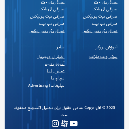
صرافی توبیت
صرافی توبیت
صرافی ال بانک
صرافی ال بانک
صرافی بیت یونیکس
صرافی بیت یونیکس
صرافی تپ بیت
صرافی تپ بیت
صرافی کی سی ایکس
صرافی کی سی ایکس
آموزش بروکر
سایر
بروکر اوتت مارکت
اخبار ارز دیجیتال
آموزش ترید
تماس با ما
درباره ما
تبلیغات | Advertising
Copyright © 2025 تمامی حقوق برای تحلیل اکسچنج محفوظ
است
یوتیوب
وردپرس
اینستاگرم