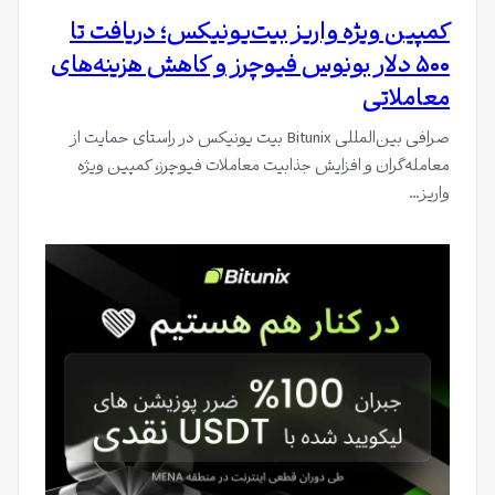
کمپین ویژه واریز بیت‌یونیکس؛ دریافت تا
۵۰۰ دلار بونوس فیوچرز و کاهش هزینه‌های
معاملاتی
صرافی بین‌المللی Bitunix بیت یونیکس در راستای حمایت از
معامله‌گران و افزایش جذابیت معاملات فیوچرز، کمپین ویژه
واریز…