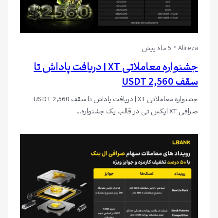
Alireza
5 ماه پیش
جشنواره معاملاتی XT | دریافت پاداش تا
سقف 2,560 USDT
جشنواره معاملاتی XT | دریافت پاداش تا سقف 2,560 USDT
صرافی XT ایکس تی در قالب یک جشنواره…