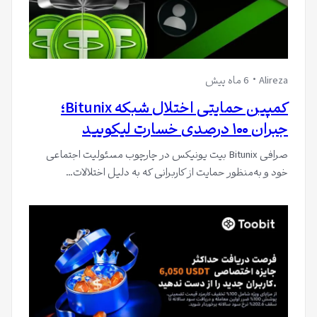
Alireza
6 ماه پیش
کمپین حمایتی اختلال شبکه Bitunix؛
جبران ۱۰۰ درصدی خسارت لیکویید
صرافی Bitunix بیت یونیکس در چارچوب مسئولیت اجتماعی
خود و به‌منظور حمایت از کاربرانی که به دلیل اختلالات…