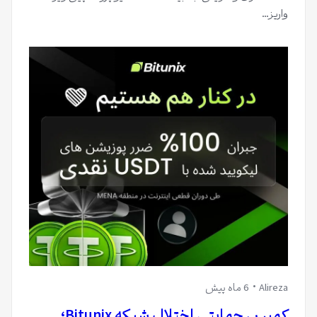
واریز…
Alireza
6 ماه پیش