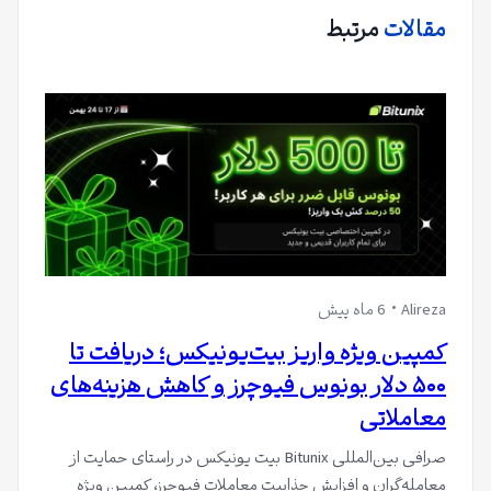
مقالات
مرتبط
Alireza
6 ماه پیش
کمپین ویژه واریز بیت‌یونیکس؛ دریافت تا
۵۰۰ دلار بونوس فیوچرز و کاهش هزینه‌های
معاملاتی
صرافی بین‌المللی Bitunix بیت یونیکس در راستای حمایت از
معامله‌گران و افزایش جذابیت معاملات فیوچرز، کمپین ویژه