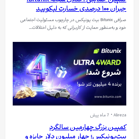
کمپین حمایتی اختلال شبکه Bitunix؛
جبران ۱۰۰ درصدی خسارت لیکویید
صرافی Bitunix بیت یونیکس در چارچوب مسئولیت اجتماعی
خود و به‌منظور حمایت از کاربرانی که به دلیل اختلالات…
Alireza
7 ماه پیش
کمپین بزرگ چهارمین سالگرد
بیت‌یونیکس؛ چهار میلیون دلار جایزه و