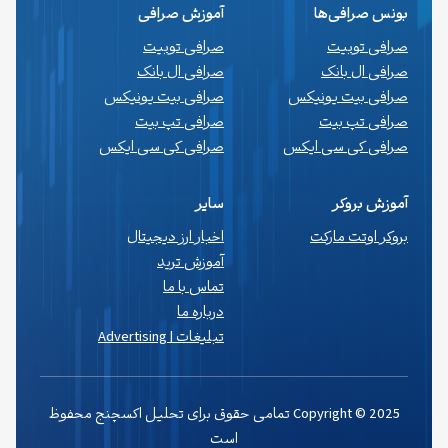
بونس صرافی‌ها
آموزش صرافی
صرافی توبیت
صرافی توبیت
صرافی ال بانک
صرافی ال بانک
صرافی بیت یونیکس
صرافی بیت یونیکس
صرافی تپ بیت
صرافی تپ بیت
صرافی کی سی ایکس
صرافی کی سی ایکس
آموزش بروکر
سایر
بروکر اوتت مارکت
اخبار ارز دیجیتال
آموزش ترید
تماس با ما
درباره ما
تبلیغات | Advertising
Copyright © 2025 تمامی حقوق برای تحلیل اکسچنج محفوظ
است