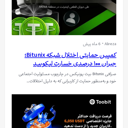
Alireza
6 ماه پیش
کمپین حمایتی اختلال شبکه Bitunix؛
جبران ۱۰۰ درصدی خسارت لیکویید
صرافی Bitunix بیت یونیکس در چارچوب مسئولیت اجتماعی
خود و به‌منظور حمایت از کاربرانی که به دلیل اختلالات…