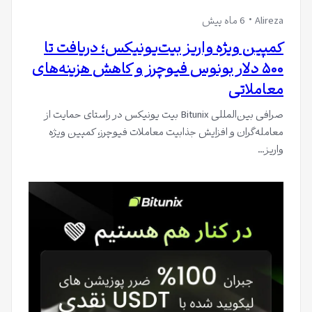
Alireza
6 ماه پیش
کمپین ویژه واریز بیت‌یونیکس؛ دریافت تا
۵۰۰ دلار بونوس فیوچرز و کاهش هزینه‌های
معاملاتی
صرافی بین‌المللی Bitunix بیت یونیکس در راستای حمایت از
معامله‌گران و افزایش جذابیت معاملات فیوچرز، کمپین ویژه
واریز…