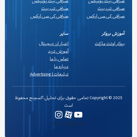
صرافی بیت یونیکس
صرافی بیت یونیکس
صرافی تپ بیت
صرافی تپ بیت
صرافی کی سی ایکس
صرافی کی سی ایکس
آموزش بروکر
سایر
بروکر اوتت مارکت
اخبار ارز دیجیتال
آموزش ترید
تماس با ما
درباره ما
تبلیغات | Advertising
Copyright © 2025 تمامی حقوق برای تحلیل اکسچنج محفوظ
است
یوتیوب
وردپرس
اینستاگرم
بازگشت به بالا