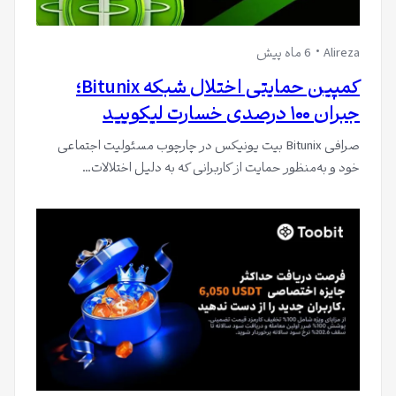
Alireza
6 ماه پیش
کمپین حمایتی اختلال شبکه Bitunix؛
جبران ۱۰۰ درصدی خسارت لیکویید
صرافی Bitunix بیت یونیکس در چارچوب مسئولیت اجتماعی
خود و به‌منظور حمایت از کاربرانی که به دلیل اختلالات…