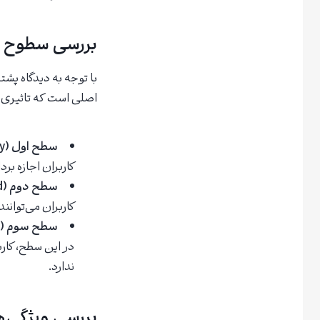
بررسی سطوح احر
با توجه به دیدگاه پش
اصلی است که تاثیری ب
سطح اول (Primary):
کاربران اجازه برداشت روزانه حداکثر 80 بیتکوین 
سطح دوم (Advanced):
کاربران می‌توانند تا 200 بیتکوین را در روز بردا
سطح سوم (Institutional):
ندارد.
بررسی ویژگی‌های