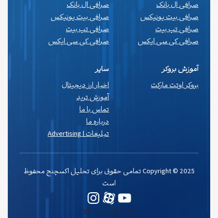
صرافی ال بانک
صرافی ال بانک
صرافی بیت یونیکس
صرافی بیت یونیکس
صرافی تپ بیت
صرافی تپ بیت
صرافی کی سی ایکس
صرافی کی سی ایکس
آموزش بروکر
سایر
بروکر اوتت مارکت
اخبار ارز دیجیتال
آموزش ترید
تماس با ما
درباره ما
تبلیغات | Advertising
Copyright © 2025 تمامی حقوق برای تحلیل اکسچنج محفوظ
است
یوتیوب
وردپرس
اینستاگرم
بازگشت به بالا