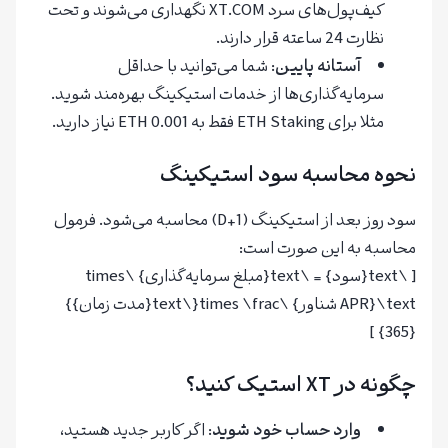
کیف‌پول‌های سرد XT.COM نگهداری می‌شوند و تحت
نظارت 24 ساعته قرار دارند.
آستانه پایین
: شما می‌توانید با حداقل
سرمایه‌گذاری‌ها از خدمات استیکینگ بهره‌مند شوید.
مثلا برای ETH Staking فقط به 0.001 ETH نیاز دارید.
نحوه محاسبه سود استیکینگ
سود روز بعد از استیکینگ (D+1) محاسبه می‌شود. فرمول
محاسبه به این صورت است:
[ \text{سود} = \text{مبلغ سرمایه‌گذاری} \times
\text{APR شناور} \times \frac{\text{مدت زمان}}
{365} ]
چگونه در XT استیک کنید؟
وارد حساب خود شوید
: اگر کاربر جدید هستید،