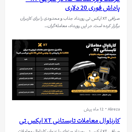
پاداش فوری 20 دلاری
صرافی XT ایکس تی رویداد جذاب و محدودی را برای کاربران
برگزار کرده است. در این رویداد، معامله‌گران…
Alireza
12 ماه پیش
کارناوال معاملات تابستانی XT ایکس تی
صرافی XT ایکس تی رویداد ویژه‌ای با عنوان کارناوال معاملات