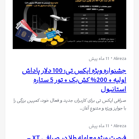
Alireza
11 ماه پیش
جشنواره ویژه ایکس تی: 100 دلار پاداش
اولیه + 200% کش‌بک + تور 5 ستاره
استانبول
صرافی ایکس تی برای کاربران جدید و فعال خود، کمپین بزرگی را
با جوایز ویژه و متنوع آغاز…
Alireza
11 ماه پیش
فرصت ویژه معامله طلا در صرافی XT –