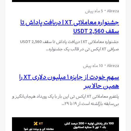
Alireza
5 ماه پیش
جشنواره معاملاتی XT | دریافت پاداش تا
سقف 2,560 USDT
جشنواره معاملاتی XT | دریافت پاداش تا سقف 2,560 USDT
صرافی XT ایکس تی در قالب یک جشنواره…
Alireza
10 ماه پیش
سهم خودت از جایزه ۱ میلیون دلاری XT را
همین حالا ببر
پلتفرم معاملاتی XT ایکس تی این بار با یک رویداد هیجان‌انگیز و
بی‌سابقه بازگشته است.از ۱۹ تا ۲۹…