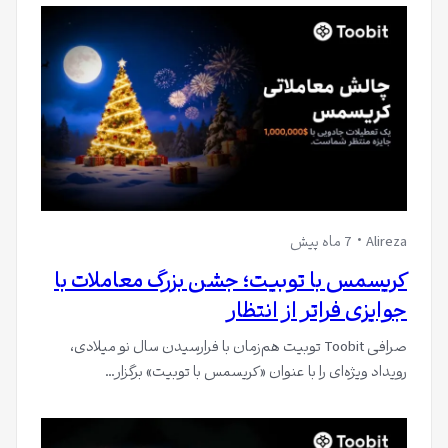
Alireza
7 ماه پیش
کریسمس با توبیت؛ جشن بزرگ معاملات با
جوایزی فراتر از انتظار
صرافی Toobit توبیت هم‌زمان با فرارسیدن سال نو میلادی،
رویداد ویژه‌ای را با عنوان «کریسمس با توبیت» برگزار…