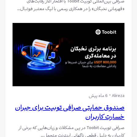
صرافی بین‌المللی توبیت Toobit با افتخار آغاز رقابت‌های
«قهرمانی نخبگان» را در همکاری رسمی با لیگ معتبر فوتبال…
Alireza
6 ماه پیش
صندوق حمایتی صرافی توبیت برای جبران
خسارت کاربران
صرافی توبیت Toobit در پی مشکلات و زیان‌هایی که برخی از
کاربران به دلیل قطعی ناگهانی اینترنت متحمل…