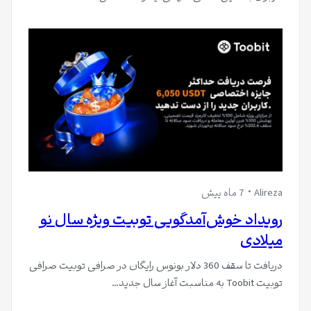
Alireza
7 ماه پیش
رویداد خوش‌آمدگویی توبیت ویژه سال نو
میلادی
دریافت تا سقف 360 دلار بونوس رایگان در صرافی توبیت صرافی
توبیت Toobit به مناسبت آغاز سال جدید…