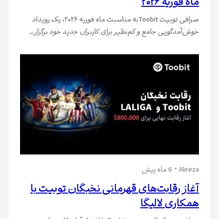
ماه فوریه ۲۰۲۶
صرافی توبیت Toobitبه مناسبت ماه فوریه ۲۰۲۶، یک رویداد
خوش‌آمدگویی جامع و کم‌نظیر برای کاربران جدید خود برگزار…
Alireza
6 ماه پیش
آغاز رقابت‌های قهرمانی نخبگان توبیت با
همکاری لالیگا