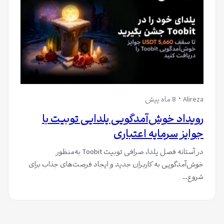
Alireza
8 ماه پیش
رویداد خوش‌آمدگویی یلدایی توبیت با
جوایز سرمایه اعتباری
در آستانه فصل یلدا، صرافی توبیت Toobit به‌منظور
خوش‌آمدگویی به کاربران جدید و ایجاد فرصت‌های جذاب برای
شروع…