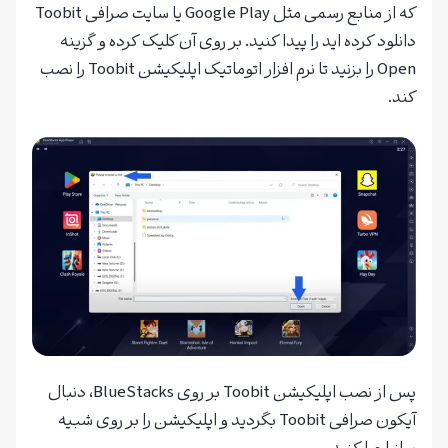
که از منابع رسمی مثل Google Play یا سایت صرافی Toobit
دانلود کرده اید را پیدا کنید. بر روی آن کلیک کرده و گزینه
Open را بزنید تا نرم افزار اتوماتیک اپلیکیشن Toobit را نصب
کند.
پس از نصب اپلیکیشن Toobit بر روی BlueStacks، دنبال
آیکون صرافی Toobit بگردید و اپلیکیشن را بر روی شبیه