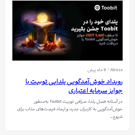
Alireza
8 ماه پیش
رویداد خوش‌آمدگویی یلدایی توبیت با
جوایز سرمایه اعتباری
در آستانه فصل یلدا، صرافی توبیت Toobit به‌منظور
خوش‌آمدگویی به کاربران جدید و ایجاد فرصت‌های جذاب برای
شروع…