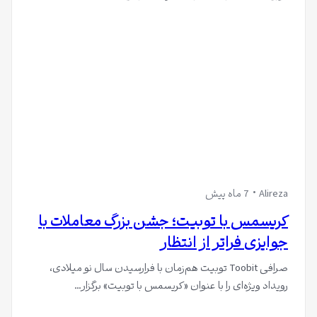
Alireza
7 ماه پیش
کریسمس با توبیت؛ جشن بزرگ معاملات با
جوایزی فراتر از انتظار
صرافی Toobit توبیت هم‌زمان با فرارسیدن سال نو میلادی،
رویداد ویژه‌ای را با عنوان «کریسمس با توبیت» برگزار…