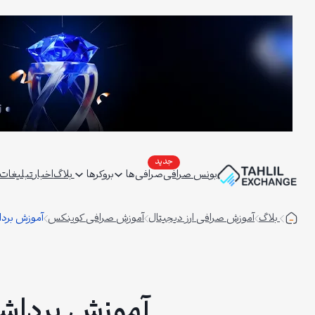
فتن
ه
حتوا
بونس صرافی
صرافی‌ها
بروکرها
بلاگ
اخبار
تبلیغات | ertising
بلاگ
آموزش صرافی ارز دیجیتال
آموزش صرافی کوینکس
آموزش برد
آموزش برداش